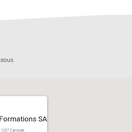
ssous.
 Formations SA
-
1227 Carouge