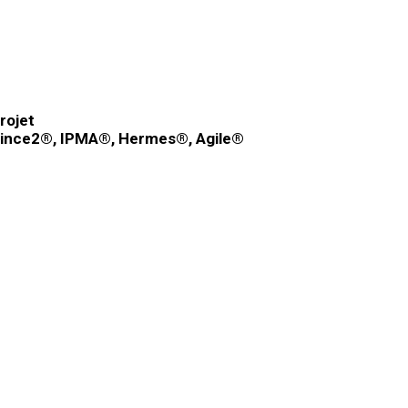
rojet
rince2®, IPMA®, Hermes®, Agile®